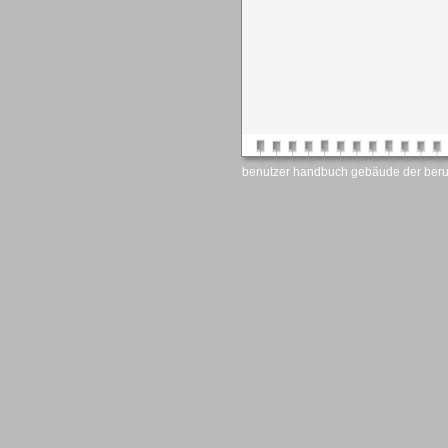
benutzer handbuch gebäude der beru