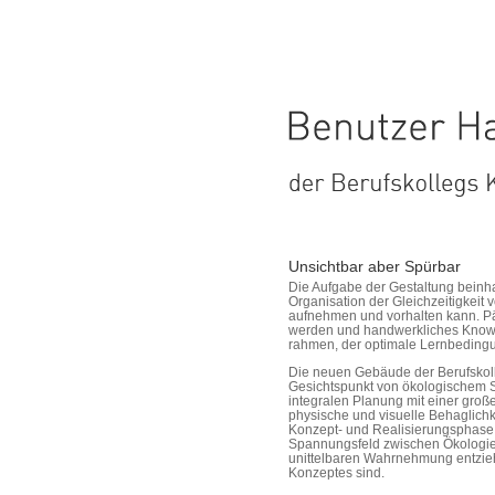
Unsichtbar aber Spürbar
Die Aufgabe der Gestaltung beinhal
Organisation der Gleichzeitigkeit
aufnehmen und vorhalten kann. Pä
werden und handwerkliches Know
rahmen, der optimale Lernbedingu
Die neuen Gebäude der Berufskol
Gesichtspunkt von ökologischem 
integralen Planung mit einer großen
physische und visuelle Behaglich
Konzept- und Realisierungsphase
Spannungsfeld zwischen Ökologie
unittelbaren Wahrnehmung entzieh
Konzeptes sind.